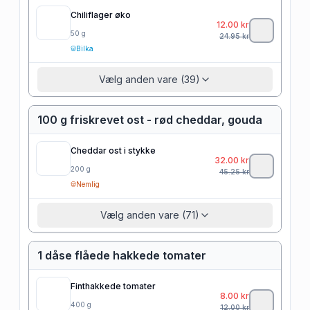
Chiliflager øko
12.00
kr
50
g
24.95
kr
Bilka
Vælg anden vare (39)
100 g friskrevet ost - rød cheddar, gouda
Cheddar ost i stykke
32.00
kr
200
g
45.25
kr
Nemlig
Vælg anden vare (71)
1 dåse flåede hakkede tomater
Finthakkede tomater
8.00
kr
400
g
12.00
kr