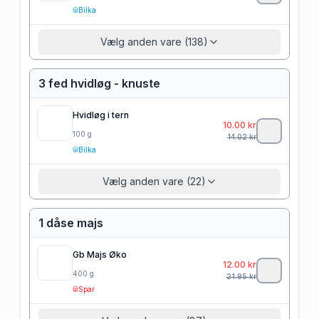
Bilka
Vælg anden vare (138)
3 fed hvidløg - knuste
Hvidløg i tern
10.00
kr
100
g
14.02
kr
Bilka
Vælg anden vare (22)
1 dåse majs
Gb Majs Øko
12.00
kr
400
g
21.95
kr
Spar