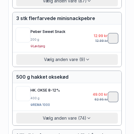
Vælg anden vare (87)
3 stk flerfarvede minisnackpebre
Peber Sweet Snack
12.99
kr
200
g
12.99
kr
Løvbjerg
Vælg anden vare (9)
500 g hakket oksekød
HK. OKSE 8-12%
49.00
kr
400
g
62.95
kr
REMA 1000
Vælg anden vare (74)