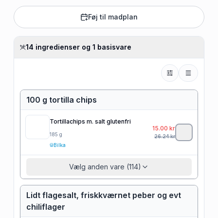
Føj til madplan
14 ingredienser og 1 basisvare
100 g tortilla chips
Tortillachips m. salt glutenfri
15.00
kr
185
g
26.24
kr
Bilka
Vælg anden vare (114)
Lidt flagesalt, friskkværnet peber og evt
chiliflager