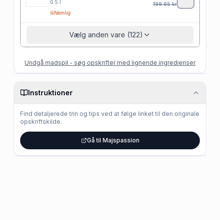
0.5
l
199.95
kr
Nemlig
Vælg anden vare (122)
Undgå madspil - søg opskrifter med lignende ingredienser
Instruktioner
Find detaljerede trin og tips ved at følge linket til den originale
opskriftskilde.
Gå til Majspassion