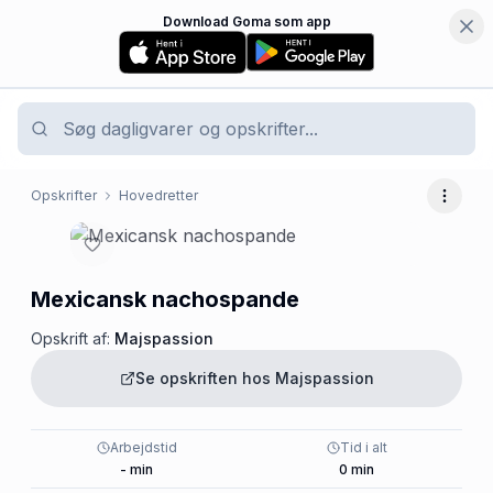
Download Goma som app
Opskrifter
Hovedretter
Flere 
Mexicansk nachospande
Opskrift af:
Majspassion
Se opskriften hos
Majspassion
Arbejdstid
Tid i alt
-
min
0
min