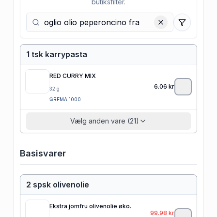
butiksfilter.
Filtre
1 tsk karrypasta
RED CURRY MIX
6.06
kr
32
g
REMA 1000
Vælg anden vare (21)
Basisvarer
2 spsk olivenolie
Ekstra jomfru olivenolie øko.
99.98
kr