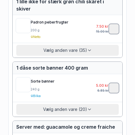
1 lille ikke for stærk grøn chili skåret i
skiver
Padron peberfrugter
7.50
kr
200
g
15.00
kr
Netto
Vælg anden vare (35)
1 dåse sorte bønner 400 gram
Sorte bønner
5.00
kr
240
g
6.85
kr
Bilka
Vælg anden vare (20)
Server med: guacamole og creme fraiche