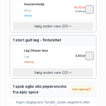
Guacamoledip
16.00
kr
250
g
37.95
kr
Bilka
Vælg anden vare (20)
1 stort gult løg - fintsnittet
Løg Zittauer løse
3.00
kr
1
stk
Nemlig
Vælg anden vare (22)
1 spsk oglio olio peperoncino
Auto-søgning
fra epic spice
Ingen dagligvarer fundet. Juster søgeterm eller