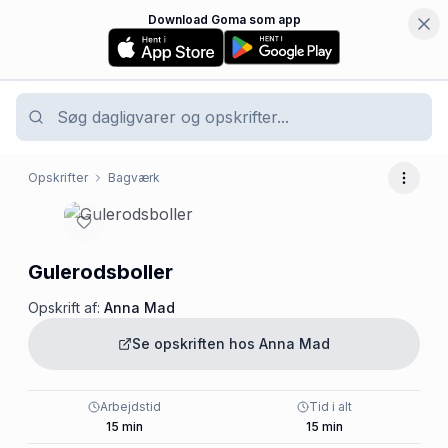
Download Goma som app
Opskrifter
Bagværk
Flere 
Gulerodsboller
Opskrift af:
Anna Mad
Se opskriften hos
Anna Mad
Arbejdstid
Tid i alt
15
min
15
min