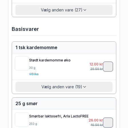
Vælg anden vare (27)
Basisvarer
1 tsk kardemomme
Stødt kardemomme øko
12.00
kr
30
g
20.50
kr
Bilka
Vælg anden vare (19)
25 g smør
Smørbar laktosefri, Arla LactoFREE
26.00
kr
250
g
40.50
kr