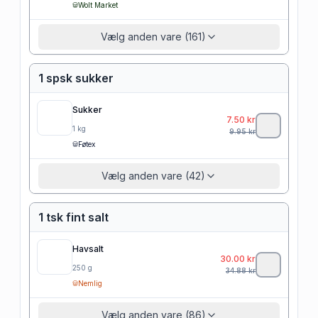
Wolt Market
Vælg anden vare (161)
1 spsk sukker
Sukker
7.50
kr
1
kg
9.95
kr
Føtex
Vælg anden vare (42)
1 tsk fint salt
Havsalt
30.00
kr
250
g
34.88
kr
Nemlig
Vælg anden vare (86)