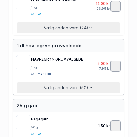
14.00
kr
1
kg
26.95
kr
Bilka
Vælg anden vare (24)
1 dl havregryn grovvalsede
HAVREGRYN GROVVALSEDE
5.00
kr
1
kg
7.95
kr
REMA 1000
Vælg anden vare (50)
25 g gær
Bagegær
1.50
kr
50
g
Bilka