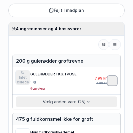
Føj til madplan
4 ingredienser og 4 basisvarer
200 g gulerødder groftrevne
GULERØDDER 1 KG. I POSE
Intet
7.99
kr
billede
1
kg
7.99
kr
Løvbjerg
Vælg anden vare (25)
475 g fuldkornsmel ikke for groft
Hvid fuldkornshvedemel