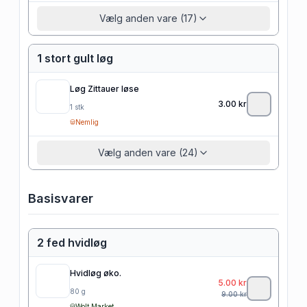
Vælg anden vare (17)
1 stort gult løg
Løg Zittauer løse
3.00
kr
1
stk
Nemlig
Vælg anden vare (24)
Basisvarer
2 fed hvidløg
Hvidløg øko.
5.00
kr
80
g
9.00
kr
Wolt Market