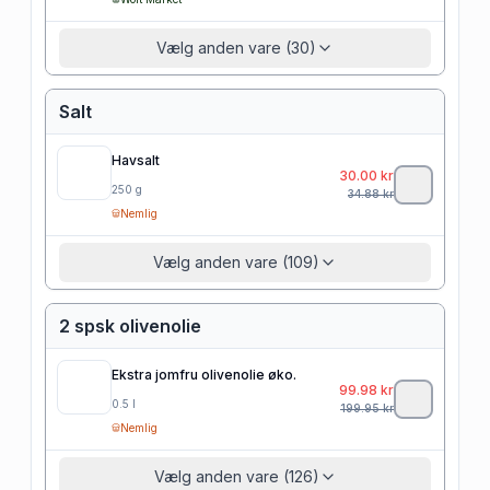
Vælg anden vare (30)
Salt
Havsalt
30.00
kr
250
g
34.88
kr
Nemlig
Vælg anden vare (109)
2 spsk olivenolie
Ekstra jomfru olivenolie øko.
99.98
kr
0.5
l
199.95
kr
Nemlig
Vælg anden vare (126)