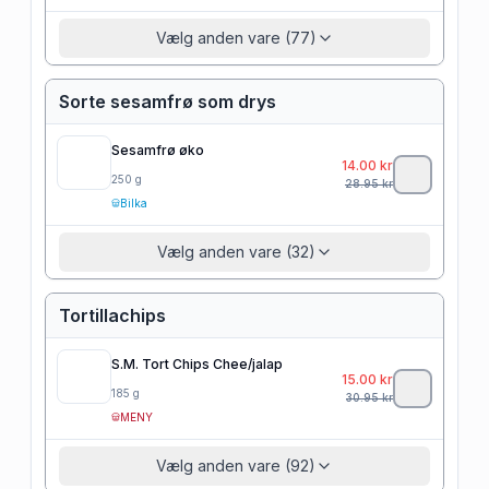
Vælg anden vare (77)
Sorte sesamfrø som drys
Sesamfrø øko
14.00
kr
250
g
28.95
kr
Bilka
Vælg anden vare (32)
Tortillachips
S.M. Tort Chips Chee/jalap
15.00
kr
185
g
30.95
kr
MENY
Vælg anden vare (92)