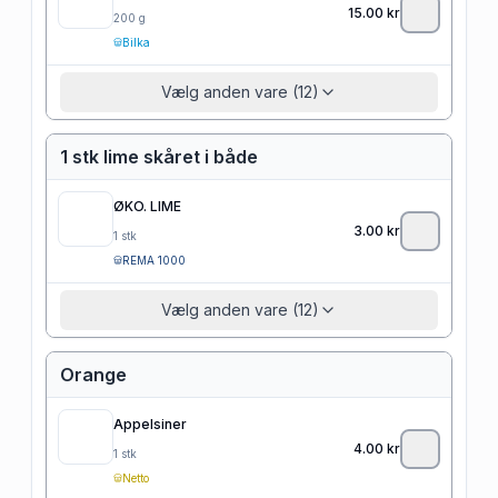
15.00
kr
200
g
Bilka
Vælg anden vare (12)
1 stk lime skåret i både
ØKO. LIME
3.00
kr
1
stk
REMA 1000
Vælg anden vare (12)
Orange
Appelsiner
4.00
kr
1
stk
Netto