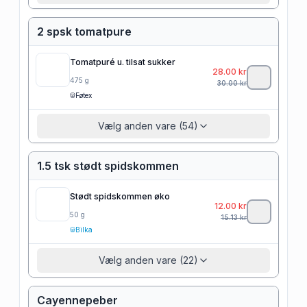
2 spsk tomatpure
Tomatpuré u. tilsat sukker
28.00
kr
475
g
30.00
kr
Føtex
Vælg anden vare (54)
1.5 tsk stødt spidskommen
Stødt spidskommen øko
12.00
kr
50
g
15.13
kr
Bilka
Vælg anden vare (22)
Cayennepeber