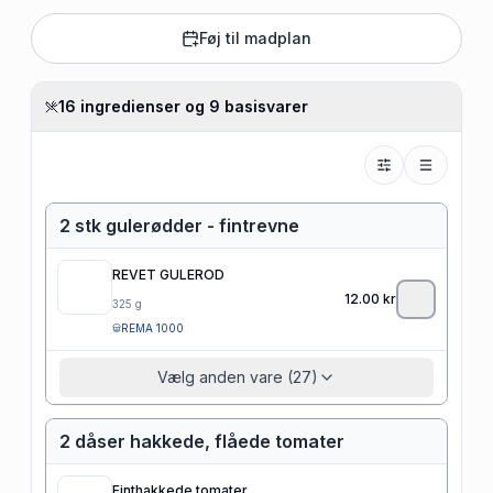
Føj til madplan
16 ingredienser og 9 basisvarer
2 stk gulerødder - fintrevne
REVET GULEROD
12.00
kr
325
g
REMA 1000
Vælg anden vare (27)
2 dåser hakkede, flåede tomater
Finthakkede tomater