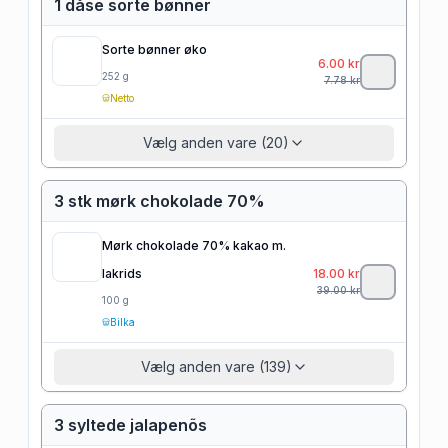
1 dåse sorte bønner
Sorte bønner øko
6.00
kr
252
g
7.78
kr
Netto
Vælg anden vare (20)
3 stk mørk chokolade 70%
Mørk chokolade 70% kakao m.
lakrids
18.00
kr
39.00
kr
100
g
Bilka
Vælg anden vare (139)
3 syltede jalapenõs