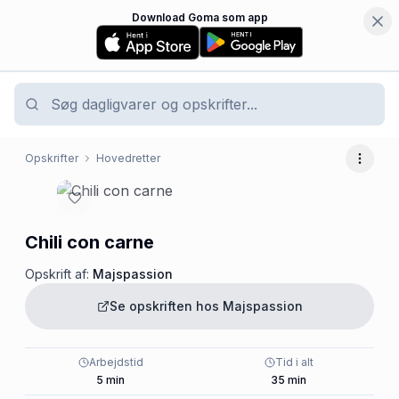
Download Goma som app
Opskrifter
Hovedretter
Flere 
Chili con carne
Opskrift af:
Majspassion
Se opskriften hos
Majspassion
Arbejdstid
Tid i alt
5
min
35
min