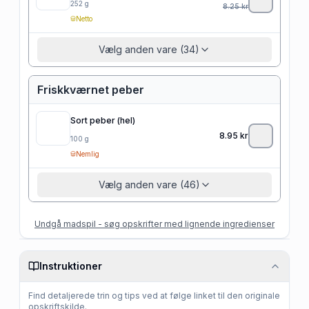
252
g
8.25
kr
Netto
Vælg anden vare (34)
Friskkværnet peber
Sort peber (hel)
8.95
kr
100
g
Nemlig
Vælg anden vare (46)
Undgå madspil - søg opskrifter med lignende ingredienser
Instruktioner
Find detaljerede trin og tips ved at følge linket til den originale
opskriftskilde.