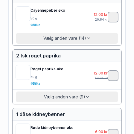
Cayennepeber øko
12.00
kr
50
g
20.84
kr
Bilka
Vælg anden vare (14)
2 tsk røget paprika
Røget paprika øko
12.00
kr
70
g
19.95
kr
Bilka
Vælg anden vare (9)
1 dåse kidneybønner
Røde kidneybønner øko
6.00
kr