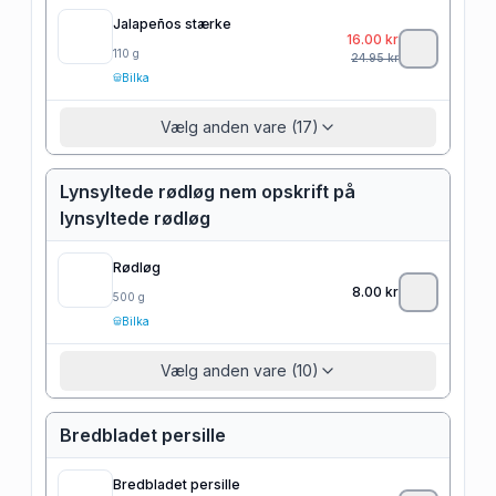
Jalapeños stærke
16.00
kr
110
g
24.95
kr
Bilka
Vælg anden vare (17)
Lynsyltede rødløg nem opskrift på
lynsyltede rødløg
Rødløg
8.00
kr
500
g
Bilka
Vælg anden vare (10)
Bredbladet persille
Bredbladet persille