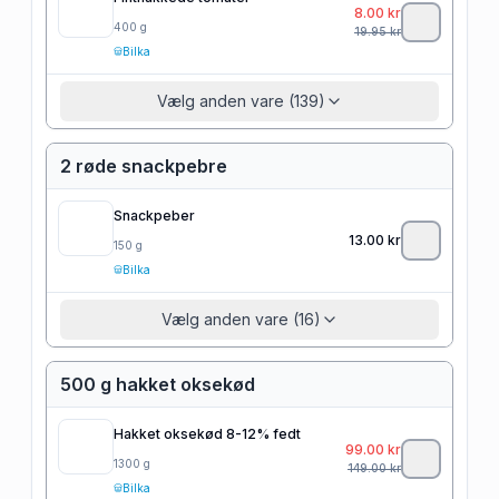
8.00
kr
400
g
19.95
kr
Bilka
Vælg anden vare (139)
2 røde snackpebre
Snackpeber
13.00
kr
150
g
Bilka
Vælg anden vare (16)
500 g hakket oksekød
Hakket oksekød 8-12% fedt
99.00
kr
1300
g
149.00
kr
Bilka