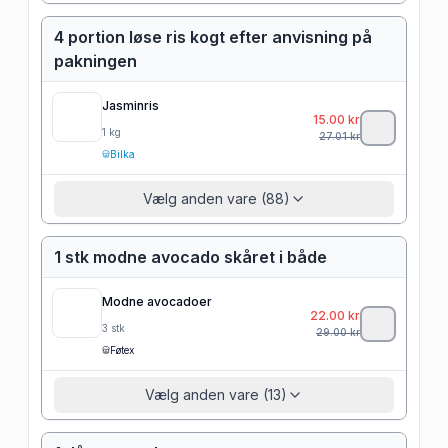
4 portion løse ris kogt efter anvisning på
pakningen
Jasminris
15.00
kr
1
kg
27.01
kr
Bilka
Vælg anden vare (88)
1 stk modne avocado skåret i både
Modne avocadoer
22.00
kr
3
stk
29.00
kr
Føtex
Vælg anden vare (13)