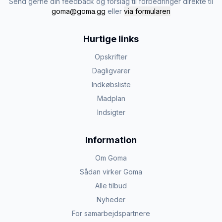
Send gerne din feedback og forslag til forbedringer direkte til
goma@goma.gg
eller
via formularen
Hurtige links
Opskrifter
Dagligvarer
Indkøbsliste
Madplan
Indsigter
Information
Om Goma
Sådan virker Goma
Alle tilbud
Nyheder
For samarbejdspartnere