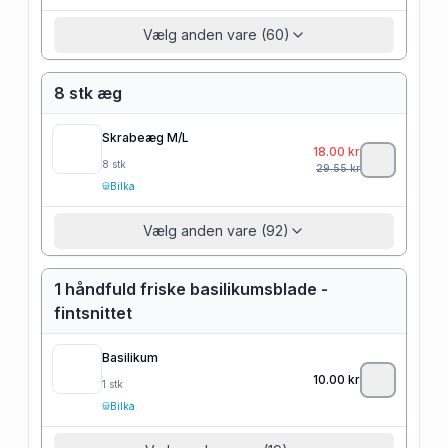
Vælg anden vare (60)
8 stk æg
Skrabeæg M/L
18.00
kr
8
stk
29.55
kr
Bilka
Vælg anden vare (92)
1 håndfuld friske basilikumsblade -
fintsnittet
Basilikum
10.00
kr
1
stk
Bilka