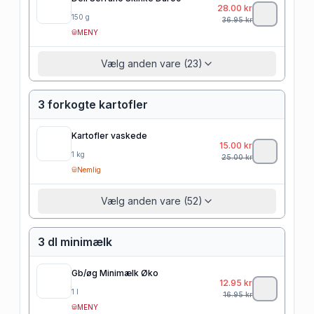
28.00
kr
150
g
36.95
kr
MENY
Vælg anden vare (23)
3 forkogte kartofler
Kartofler vaskede
15.00
kr
1
kg
25.00
kr
Nemlig
Vælg anden vare (52)
3 dl minimælk
Gb/øg Minimælk Øko
12.95
kr
1
l
16.95
kr
MENY