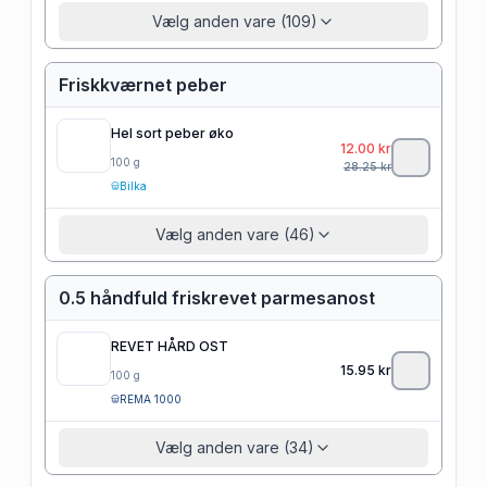
Vælg anden vare (109)
Friskkværnet peber
Hel sort peber øko
12.00
kr
100
g
28.25
kr
Bilka
Vælg anden vare (46)
0.5 håndfuld friskrevet parmesanost
REVET HÅRD OST
15.95
kr
100
g
REMA 1000
Vælg anden vare (34)