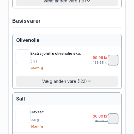
Vælg anden vare (19)
Basisvarer
Olivenolie
Ekstra jomfru olivenolie øko.
99.98
kr
0.5
l
199.95
kr
Nemlig
Vælg anden vare (122)
Salt
Havsalt
30.00
kr
250
g
34.88
kr
Nemlig