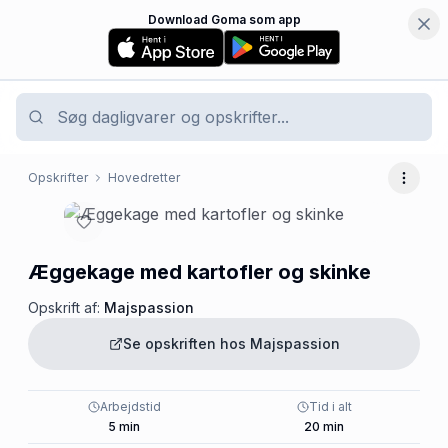
Download Goma som app
Opskrifter
Hovedretter
Flere 
Æggekage med kartofler og skinke
Opskrift af:
Majspassion
Se opskriften hos
Majspassion
Arbejdstid
Tid i alt
5
min
20
min