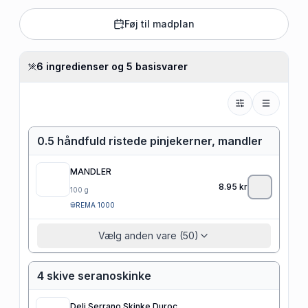
Føj til madplan
6 ingredienser og 5 basisvarer
0.5 håndfuld ristede pinjekerner, mandler
MANDLER
8.95
kr
100
g
REMA 1000
Vælg anden vare (50)
4 skive seranoskinke
Deli Serrano Skinke Duroc