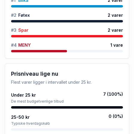
#
1
Bilka
2
varer
#
2
Føtex
2
varer
#
3
Spar
2
varer
#
4
MENY
1
vare
Prisniveau lige nu
Flest varer ligger i intervallet
under 25 kr
.
7
(
100
%)
Under 25 kr
De mest budgetvenlige tilbud
0
(
0
%)
25-50 kr
Typiske hverdagskøb