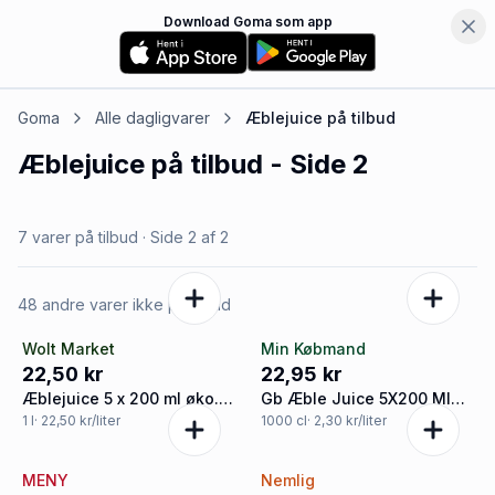
Download Goma som app
Goma
Alle dagligvarer
Æblejuice
på tilbud
Æblejuice
på tilbud
- Side 2
7 varer på tilbud
· Side
2
af
2
48 andre varer ikke på tilbud
Wolt Market
Min Købmand
22,50 kr
22,95 kr
Æblejuice 5 x 200 ml øko.
Gb Æble Juice 5X200 Ml
Grøn Balance
Øko
1
l
· 22,50 kr/liter
1000
cl
· 2,30 kr/liter
MENY
Nemlig