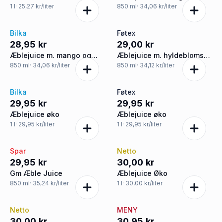
hindbær delvis fra
1
l
· 25,27 kr/liter
850
ml
· 34,06 kr/liter
koncentrat
Bilka
Føtex
28,95 kr
29,00 kr
Æblejuice m. mango og
Æblejuice m. hyldeblomst
hindbær delvis fra
øko
850
ml
· 34,06 kr/liter
850
ml
· 34,12 kr/liter
koncentrat
Bilka
Føtex
29,95 kr
29,95 kr
Æblejuice øko
Æblejuice øko
1
l
· 29,95 kr/liter
1
l
· 29,95 kr/liter
Spar
Netto
29,95 kr
30,00 kr
Gm Æble Juice
Æblejuice Øko
850
ml
· 35,24 kr/liter
1
l
· 30,00 kr/liter
Netto
MENY
30,00 kr
30,95 kr