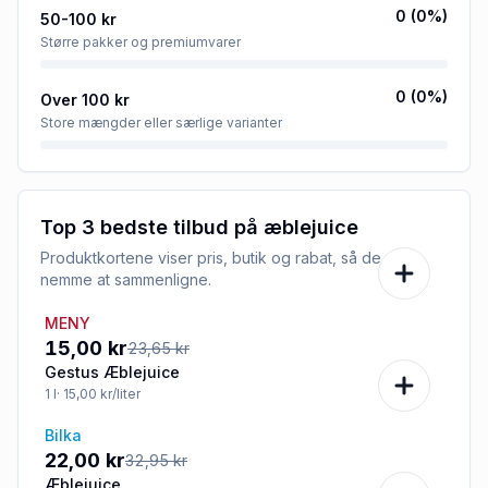
0
(
0
%)
50-100 kr
Større pakker og premiumvarer
0
(
0
%)
Over 100 kr
Store mængder eller særlige varianter
Top 3 bedste tilbud på
æblejuice
Produktkortene viser pris, butik og rabat, så de er
nemme at sammenligne.
MENY
-37%
15,00 kr
23,65 kr
Gestus Æblejuice
1
l
· 15,00 kr/liter
Bilka
-33%
22,00 kr
32,95 kr
Æblejuice