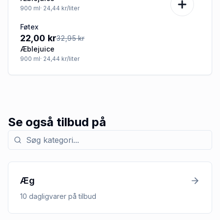
900
ml
· 24,44 kr/liter
Føtex
-33%
22,00 kr
32,95 kr
Æblejuice
900
ml
· 24,44 kr/liter
Se også tilbud på
Søg efter kategori med tilbud
Æg
10
dagligvarer
på tilbud