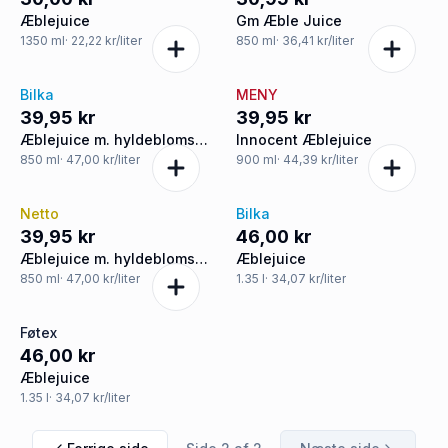
Æblejuice
Gm Æble Juice
1350
ml
· 22,22 kr/liter
850
ml
· 36,41 kr/liter
Bilka
MENY
39,95 kr
39,95 kr
Æblejuice m. hyldeblomst
Innocent Æblejuice
øko
850
ml
· 47,00 kr/liter
900
ml
· 44,39 kr/liter
Netto
Bilka
39,95 kr
46,00 kr
Æblejuice m. hyldeblomst
Æblejuice
øko
850
ml
· 47,00 kr/liter
1.35
l
· 34,07 kr/liter
Føtex
46,00 kr
Æblejuice
1.35
l
· 34,07 kr/liter