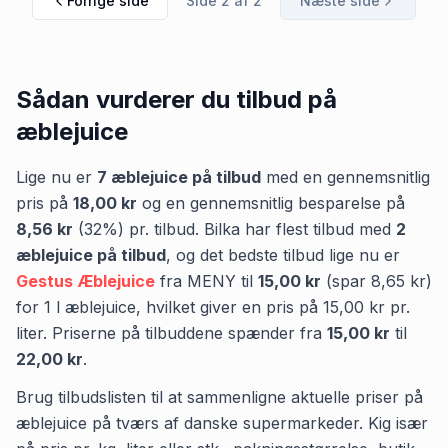
Forrige side
Side
2
af
2
Næste side
Sådan vurderer du tilbud på
æblejuice
Lige nu er
7
æblejuice
på tilbud
med en gennemsnitlig
pris på
18,00 kr
og en gennemsnitlig besparelse på
8,56 kr
(
32
%) pr. tilbud.
Bilka
har flest tilbud med
2
æblejuice
på tilbud
,
og det bedste tilbud lige nu er
Gestus Æblejuice
fra
MENY
til
15,00 kr
(spar
8,65 kr
)
for
1
l
æblejuice
, hvilket giver en pris på
15,00 kr
pr.
liter
.
Priserne på tilbuddene spænder fra
15,00 kr
til
22,00 kr
.
Brug tilbudslisten til at sammenligne aktuelle priser på
æblejuice på tværs af danske supermarkeder. Kig især