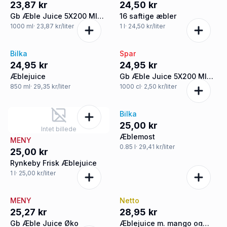
23,87 kr
24,50 kr
Gb Æble Juice 5X200 Ml
16 saftige æbler
Øko
1000
ml
· 23,87 kr/liter
1
l
· 24,50 kr/liter
Bilka
Spar
24,95 kr
24,95 kr
Æblejuice
Gb Æble Juice 5X200 Ml
Øko
850
ml
· 29,35 kr/liter
1000
cl
· 2,50 kr/liter
Bilka
25,00 kr
Intet billede
Æblemost
MENY
0.85
l
· 29,41 kr/liter
25,00 kr
Rynkeby Frisk Æblejuice
1
l
· 25,00 kr/liter
MENY
Netto
25,27 kr
28,95 kr
Gb Æble Juice Øko
Æblejuice m. mango og