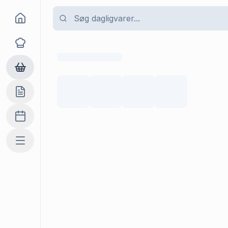
Goma
Opskrifter
Dagligvarer
Indkøbslisten
Madplan
Mere