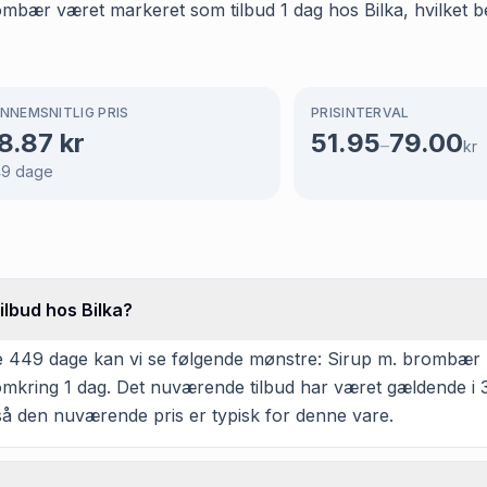
ombær været markeret som tilbud 1 dag hos Bilka, hvilket b
NNEMSNITLIG PRIS
PRISINTERVAL
8.87
kr
51.95
79.00
–
kr
49
dage
ilbud hos Bilka?
 449 dage kan vi se følgende mønstre: Sirup m. brombær har
 omkring 1 dag. Det nuværende tilbud har været gældende i 
så den nuværende pris er typisk for denne vare.