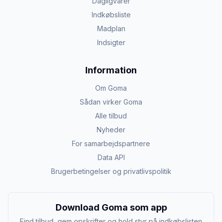
Dagligvarer
Indkøbsliste
Madplan
Indsigter
Information
Om Goma
Sådan virker Goma
Alle tilbud
Nyheder
For samarbejdspartnere
Data API
Brugerbetingelser og privatlivspolitik
Download Goma som app
Find tilbud, gem opskrifter og hold styr på indkøbslisten