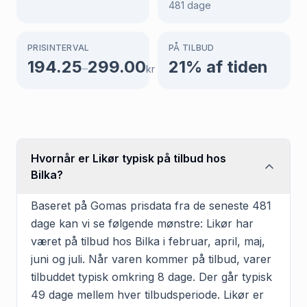
481
dage
PRISINTERVAL
PÅ TILBUD
194.25
299.00
21
% af tiden
–
kr
Hvornår er Likør typisk på tilbud hos
Bilka?
Baseret på Gomas prisdata fra de seneste 481
dage kan vi se følgende mønstre: Likør har
været på tilbud hos Bilka i februar, april, maj,
juni og juli. Når varen kommer på tilbud, varer
tilbuddet typisk omkring 8 dage. Der går typisk
49 dage mellem hver tilbudsperiode. Likør er