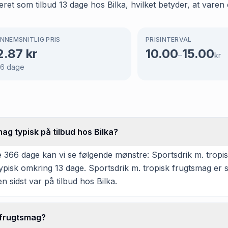
et som tilbud 13 dage hos Bilka, hvilket betyder, at varen e
NNEMSNITLIG PRIS
PRISINTERVAL
2.87
kr
10.00
15.00
–
kr
66
dage
ag typisk på tilbud hos Bilka?
366 dage kan vi se følgende mønstre: Sportsdrik m. tropisk
ypisk omkring 13 dage. Sportsdrik m. tropisk frugtsmag er s
 sidst var på tilbud hos Bilka.
k frugtsmag?