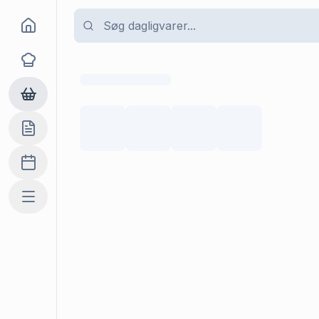
Goma
Opskrifter
Dagligvarer
Indkøbslisten
Madplan
Mere