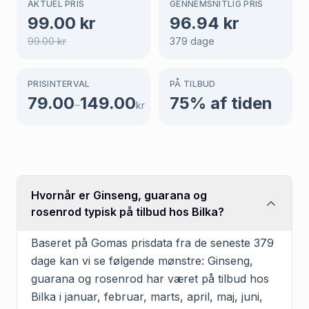
AKTUEL PRIS
GENNEMSNITLIG PRIS
99.00
kr
96.94
kr
99.00
kr
379
dage
PRISINTERVAL
PÅ TILBUD
79.00
149.00
75
% af tiden
–
kr
Hvornår er Ginseng, guarana og
rosenrod typisk på tilbud hos Bilka?
Baseret på Gomas prisdata fra de seneste 379
dage kan vi se følgende mønstre: Ginseng,
guarana og rosenrod har været på tilbud hos
Bilka i januar, februar, marts, april, maj, juni,