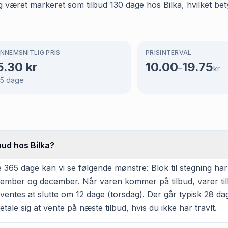
ing været markeret som tilbud 130 dage hos Bilka, hvilket be
NNEMSNITLIG PRIS
PRISINTERVAL
5.30
kr
10.00
19.75
–
kr
5
dage
lbud hos Bilka?
65 dage kan vi se følgende mønstre: Blok til stegning har v
november og december. Når varen kommer på tilbud, varer t
ventes at slutte om 12 dage (torsdag). Der går typisk 28 dag
etale sig at vente på næste tilbud, hvis du ikke har travlt.