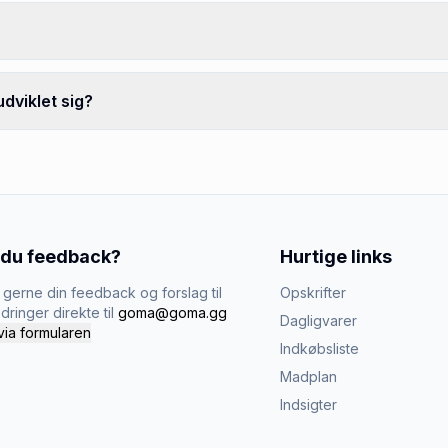
udviklet sig?
 du feedback?
Hurtige links
gerne din feedback og forslag til
Opskrifter
dringer direkte til
goma@goma.gg
Dagligvarer
via formularen
Indkøbsliste
Madplan
Indsigter