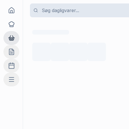
Goma
Opskrifter
Dagligvarer
Indkøbslisten
Madplan
Mere