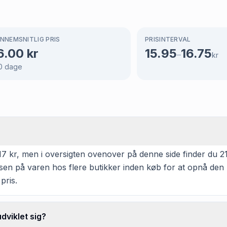
NNEMSNITLIG PRIS
PRISINTERVAL
6.00
kr
15.95
16.75
–
kr
0
dage
 kr, men i oversigten ovenover på denne side finder du 21 a
isen på varen hos flere butikker inden køb for at opnå den 
pris.
viklet sig?