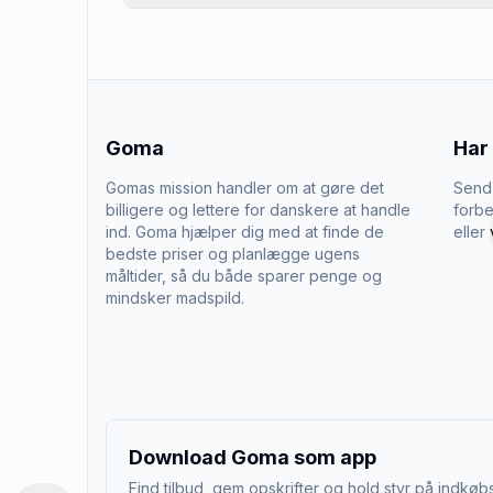
Goma
Har
Gomas mission handler om at gøre det
Send 
billigere og lettere for danskere at handle
forbe
ind. Goma hjælper dig med at finde de
eller
bedste priser og planlægge ugens
måltider, så du både sparer penge og
mindsker madspild.
Download Goma som app
Find tilbud, gem opskrifter og hold styr på indkøbs