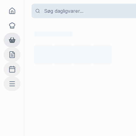
Goma
Opskrifter
Dagligvarer
Indkøbslisten
Madplan
Mere