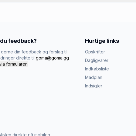
 du feedback?
Hurtige links
gerne din feedback og forslag til
Opskrifter
dringer direkte til
goma@goma.gg
Dagligvarer
via formularen
Indkøbsliste
Madplan
Indsigter
listen direkte på mobilen.