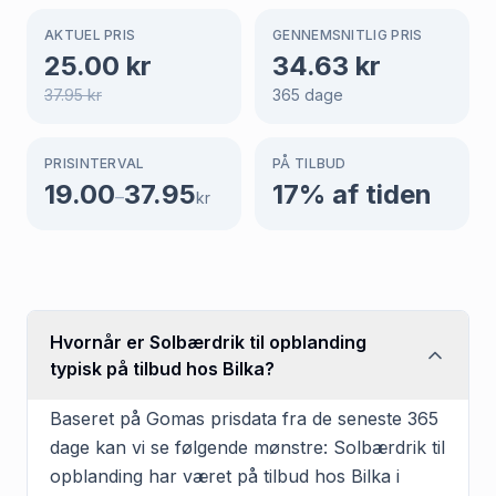
AKTUEL PRIS
GENNEMSNITLIG PRIS
25.00
kr
34.63
kr
37.95
kr
365
dage
PRISINTERVAL
PÅ TILBUD
19.00
37.95
17
% af tiden
–
kr
Hvornår er Solbærdrik til opblanding
typisk på tilbud hos Bilka?
Baseret på Gomas prisdata fra de seneste 365
dage kan vi se følgende mønstre: Solbærdrik til
opblanding har været på tilbud hos Bilka i