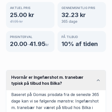
AKTUEL PRIS
GENNEMSNITLIG PRIS
25.00
kr
32.23
kr
41.95
kr
365
dage
PRISINTERVAL
PÅ TILBUD
20.00
41.95
10
% af tiden
–
kr
Hvornår er Ingefærshot m. tranebær
typisk på tilbud hos Bilka?
Baseret på Gomas prisdata fra de seneste 365
dage kan vi se følgende mønstre: Ingefærshot
m. tranebær har været på tilbud hos Bilka i