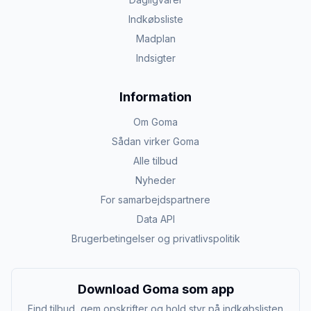
Indkøbsliste
Madplan
Indsigter
Information
Om Goma
Sådan virker Goma
Alle tilbud
Nyheder
For samarbejdspartnere
Data API
Brugerbetingelser og privatlivspolitik
Download Goma som app
Find tilbud, gem opskrifter og hold styr på indkøbslisten