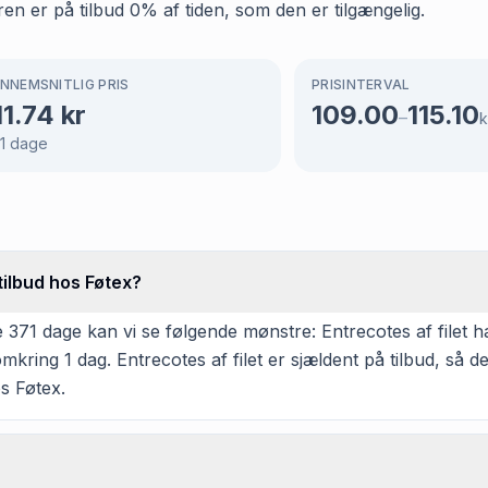
aren er på tilbud 0% af tiden, som den er tilgængelig.
NNEMSNITLIG PRIS
PRISINTERVAL
11.74
kr
109.00
115.10
–
k
1
dage
tilbud hos Føtex?
371 dage kan vi se følgende mønstre: Entrecotes af filet ha
mkring 1 dag. Entrecotes af filet er sjældent på tilbud, så 
s Føtex.