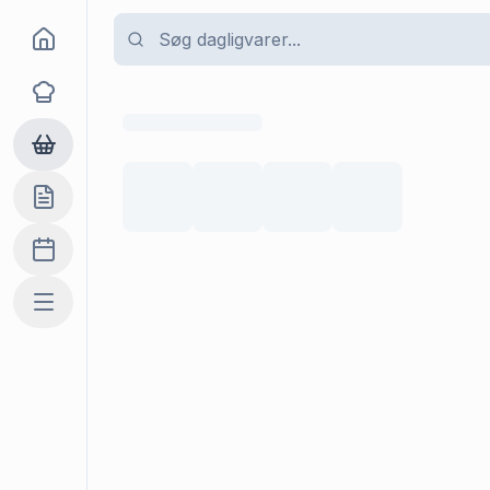
Goma
Opskrifter
Dagligvarer
Indkøbslisten
Madplan
Mere