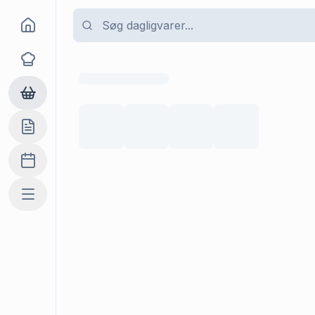
Goma
Opskrifter
Dagligvarer
Indkøbslisten
Madplan
Mere