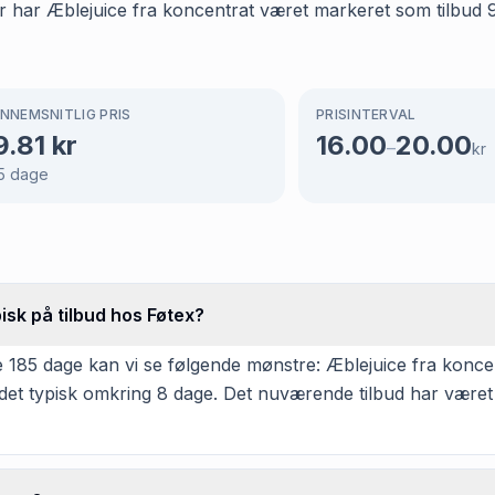
er har Æblejuice fra koncentrat været markeret som tilbud 9
NNEMSNITLIG PRIS
PRISINTERVAL
9.81
kr
16.00
20.00
–
kr
5
dage
isk på tilbud hos Føtex?
185 dage kan vi se følgende mønstre: Æblejuice fra koncent
det typisk omkring 8 dage. Det nuværende tilbud har været