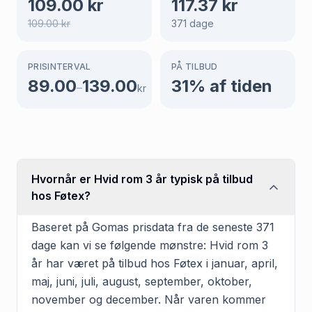
109.00
kr
117.37
kr
109.00
kr
371
dage
PRISINTERVAL
PÅ TILBUD
89.00
139.00
31
% af tiden
–
kr
Hvornår er Hvid rom 3 år typisk på tilbud
hos Føtex?
Baseret på Gomas prisdata fra de seneste 371
dage kan vi se følgende mønstre: Hvid rom 3
år har været på tilbud hos Føtex i januar, april,
maj, juni, juli, august, september, oktober,
november og december. Når varen kommer