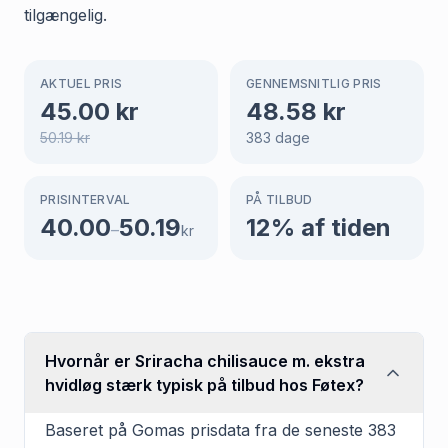
tilgængelig.
AKTUEL PRIS
GENNEMSNITLIG PRIS
45.00
kr
48.58
kr
50.19
kr
383
dage
PRISINTERVAL
PÅ TILBUD
40.00
50.19
12
% af tiden
–
kr
Hvornår er Sriracha chilisauce m. ekstra
hvidløg stærk typisk på tilbud hos Føtex?
Baseret på Gomas prisdata fra de seneste 383