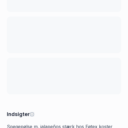
Indsigter
Spegepølse m. jalapeños stærk hos Føtex koster