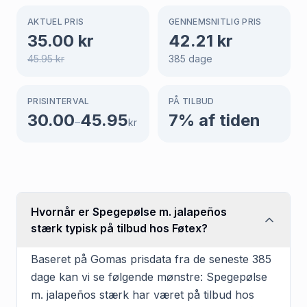
AKTUEL PRIS
GENNEMSNITLIG PRIS
35.00
kr
42.21
kr
45.95
kr
385
dage
PRISINTERVAL
PÅ TILBUD
30.00
45.95
7
% af tiden
–
kr
Hvornår er Spegepølse m. jalapeños
stærk typisk på tilbud hos Føtex?
Baseret på Gomas prisdata fra de seneste 385
dage kan vi se følgende mønstre: Spegepølse
m. jalapeños stærk har været på tilbud hos