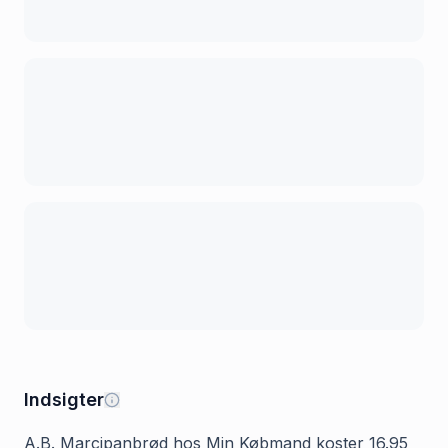
Indsigter
A.B. Marcipanbrød hos Min Købmand koster 16.95