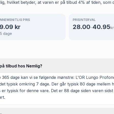
, hvilket betyder, at varen er på tilbud 4% af tiden, som d
NNEMSNITLIG PRIS
PRISINTERVAL
9.09
kr
28.00
40.95
–
kr
5
dage
på tilbud hos Nemlig?
 365 dage kan vi se følgende mønstre: L'OR Lungo Profond
det typisk omkring 7 dage. Der går typisk 80 dage mellem 
 er typisk for denne vare. Det er 88 dage siden varen sidst 
rt.