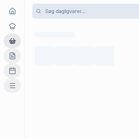
Goma
Opskrifter
Dagligvarer
Indkøbslisten
Madplan
Mere