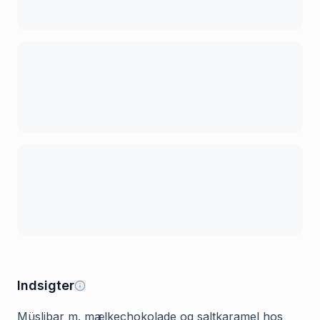
Indsigter
Müslibar m. mælkechokolade og saltkaramel hos