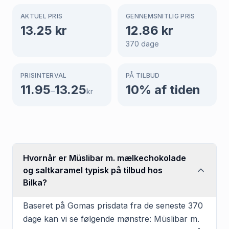
AKTUEL PRIS
GENNEMSNITLIG PRIS
13.25
kr
12.86
kr
370
dage
PRISINTERVAL
PÅ TILBUD
11.95
13.25
10
% af tiden
–
kr
Hvornår er Müslibar m. mælkechokolade
og saltkaramel typisk på tilbud hos
Bilka?
Baseret på Gomas prisdata fra de seneste 370
dage kan vi se følgende mønstre: Müslibar m.