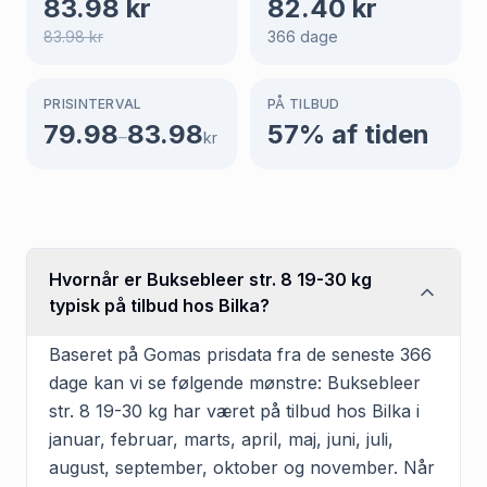
83.98
kr
82.40
kr
83.98
kr
366
dage
PRISINTERVAL
PÅ TILBUD
79.98
83.98
57
% af tiden
–
kr
Hvornår er Buksebleer str. 8 19-30 kg
typisk på tilbud hos Bilka?
Baseret på Gomas prisdata fra de seneste 366
dage kan vi se følgende mønstre: Buksebleer
str. 8 19-30 kg har været på tilbud hos Bilka i
januar, februar, marts, april, maj, juni, juli,
august, september, oktober og november. Når