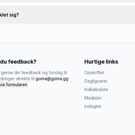
let sig?
 du feedback?
Hurtige links
gerne din feedback og forslag til
Opskrifter
dringer direkte til
goma@goma.gg
Dagligvarer
via formularen
Indkøbsliste
Madplan
Indsigter