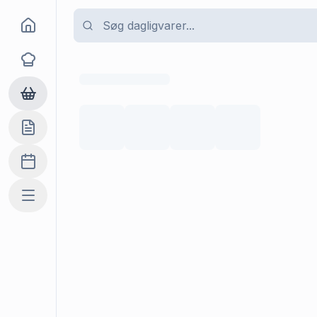
Goma
Opskrifter
Dagligvarer
Indkøbslisten
Madplan
Mere