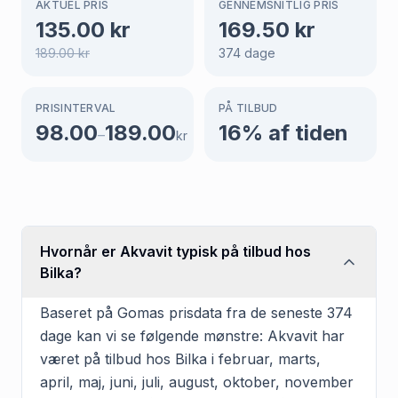
AKTUEL PRIS
GENNEMSNITLIG PRIS
135.00
kr
169.50
kr
189.00
kr
374
dage
PRISINTERVAL
PÅ TILBUD
98.00
189.00
16
% af tiden
–
kr
Hvornår er Akvavit typisk på tilbud hos
Bilka?
Baseret på Gomas prisdata fra de seneste 374
dage kan vi se følgende mønstre: Akvavit har
været på tilbud hos Bilka i februar, marts,
april, maj, juni, juli, august, oktober, november