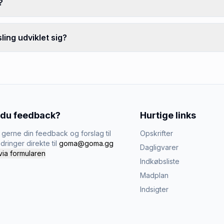
?
ing udviklet sig?
 du feedback?
Hurtige links
gerne din feedback og forslag til
Opskrifter
dringer direkte til
goma@goma.gg
Dagligvarer
via formularen
Indkøbsliste
Madplan
Indsigter