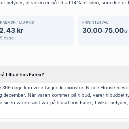
et betyder, at varen er på tilbud 14% af tiden, som den er t
NNEMSNITLIG PRIS
PRISINTERVAL
2.43
kr
30.00
75.00
–
kr
69
dage
på tilbud hos Føtex?
369 dage kan vi se følgende mønstre: Noble House Riesling h
 december. Når varen kommer på tilbud, varer tilbuddet ty
 siden varen sidst var på tilbud hos Føtex, hvilket betyder, 