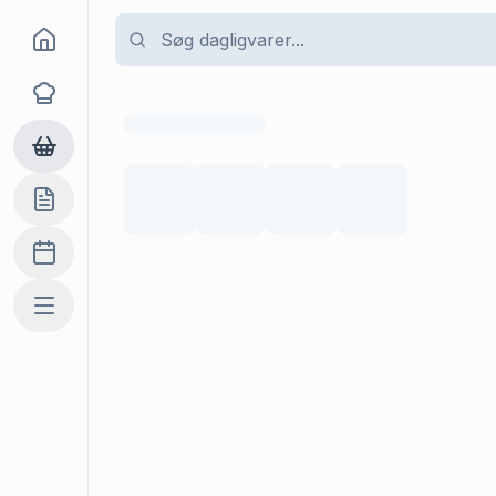
Goma
Opskrifter
Dagligvarer
Indkøbslisten
Madplan
Mere