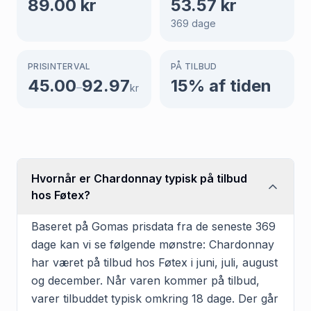
89.00
kr
53.57
kr
369
dage
PRISINTERVAL
PÅ TILBUD
45.00
92.97
15
% af tiden
–
kr
Hvornår er Chardonnay typisk på tilbud
hos Føtex?
Baseret på Gomas prisdata fra de seneste 369
dage kan vi se følgende mønstre: Chardonnay
har været på tilbud hos Føtex i juni, juli, august
og december. Når varen kommer på tilbud,
varer tilbuddet typisk omkring 18 dage. Der går