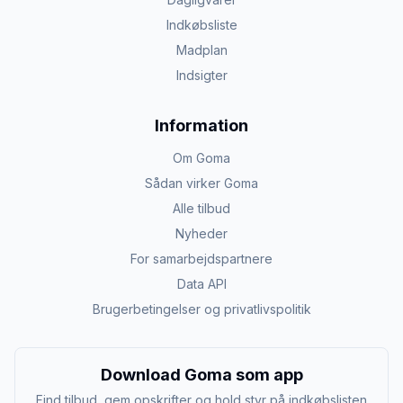
Indkøbsliste
Madplan
Indsigter
Information
Om Goma
Sådan virker Goma
Alle tilbud
Nyheder
For samarbejdspartnere
Data API
Brugerbetingelser og privatlivspolitik
Download Goma som app
Find tilbud, gem opskrifter og hold styr på indkøbslisten