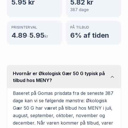
5.95
kr
5.82
kr
387
dage
PRISINTERVAL
PÅ TILBUD
4.89
5.95
6
% af tiden
–
kr
Hvornår er Økologisk Gær 50 G typisk på
tilbud hos MENY?
Baseret på Gomas prisdata fra de seneste 387
dage kan vi se følgende mønstre: Økologisk
Gær 50 G har været på tilbud hos MENY i juli,
august, september, oktober, november og
december. Når varen kommer på tilbud, varer