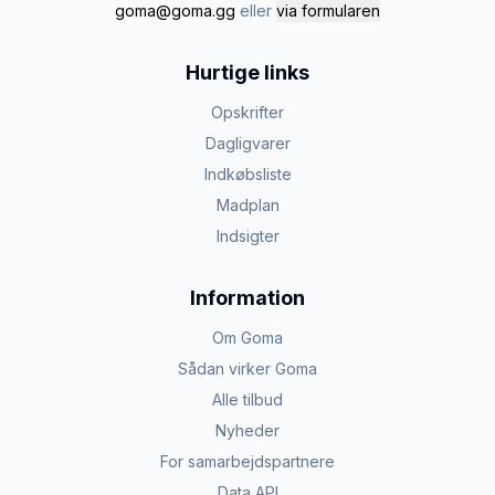
goma@goma.gg
eller
via formularen
Hurtige links
Opskrifter
Dagligvarer
Indkøbsliste
Madplan
Indsigter
Information
Om Goma
Sådan virker Goma
Alle tilbud
Nyheder
For samarbejdspartnere
Data API