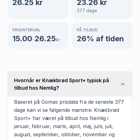
26.25
kr
23.26
kr
377
dage
PRISINTERVAL
PÅ TILBUD
15.00
26.25
26
% af tiden
–
kr
Hvornår er Knækbrød Sport+ typisk på
tilbud hos Nemlig?
Baseret på Gomas prisdata fra de seneste 377
dage kan vi se følgende mønstre: Knækbrød
Sport+ har været på tilbud hos Nemlig i
januar, februar, marts, april, maj, juni, juli,
august, september, oktober, november og