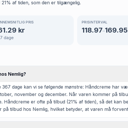
d 21% af tiden, som den er tilgængelig.
NNEMSNITLIG PRIS
PRISINTERVAL
61.29
kr
118.97
169.95
–
67
dage
hos Nemlig?
 367 dage kan vi se følgende mønstre: Håndcreme har været
, oktober, november og december. Når varen kommer på tilbu
. Håndcreme er ofte på tilbud (21% af tiden), så det kan bet
ar på tilbud hos Nemlig, hvilket betyder, at varen må forven