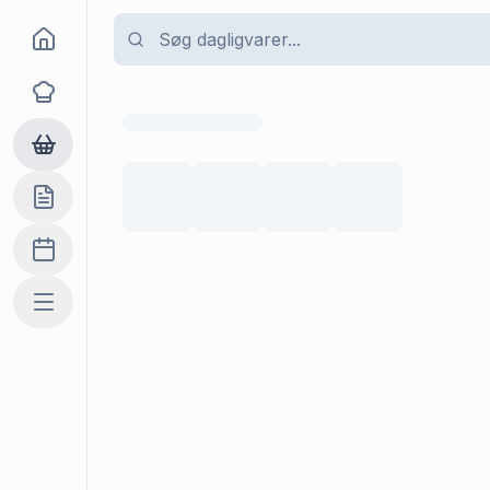
Goma
Opskrifter
Dagligvarer
Indkøbslisten
Madplan
Mere