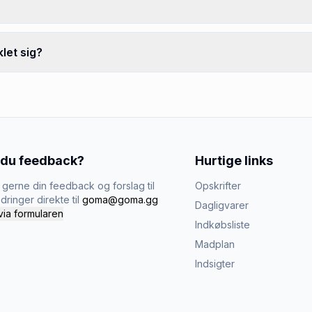
let sig?
 du feedback?
Hurtige links
gerne din feedback og forslag til
Opskrifter
dringer direkte til
goma@goma.gg
Dagligvarer
via formularen
Indkøbsliste
Madplan
Indsigter