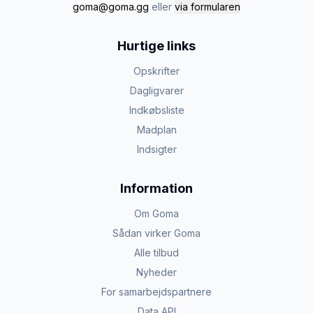
goma@goma.gg
eller
via formularen
Hurtige links
Opskrifter
Dagligvarer
Indkøbsliste
Madplan
Indsigter
Information
Om Goma
Sådan virker Goma
Alle tilbud
Nyheder
For samarbejdspartnere
Data API