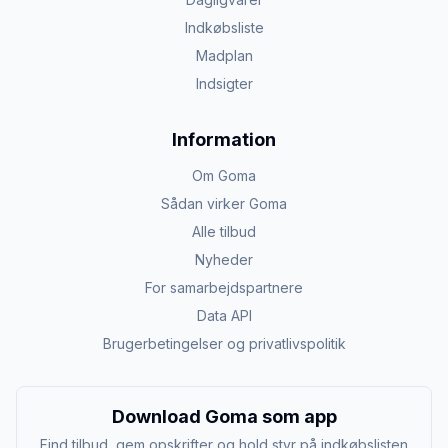
Indkøbsliste
Madplan
Indsigter
Information
Om Goma
Sådan virker Goma
Alle tilbud
Nyheder
For samarbejdspartnere
Data API
Brugerbetingelser og privatlivspolitik
Download Goma som app
Find tilbud, gem opskrifter og hold styr på indkøbslisten