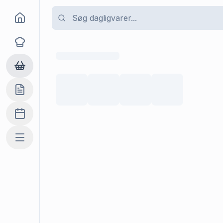
Goma
Opskrifter
Dagligvarer
Indkøbslisten
Madplan
Mere