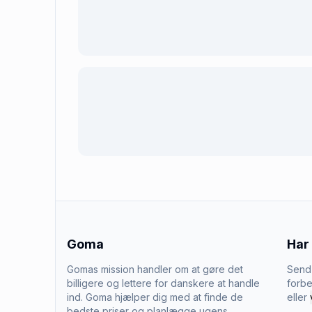
Goma
Har
Gomas mission handler om at gøre det
Send 
billigere og lettere for danskere at handle
forbe
ind. Goma hjælper dig med at finde de
eller
bedste priser og planlægge ugens