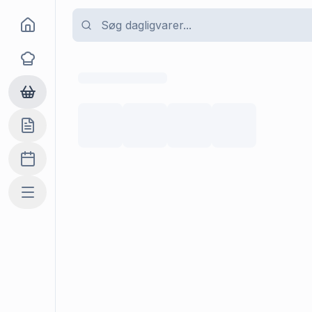
Goma
Opskrifter
Dagligvarer
Indkøbslisten
Madplan
Mere