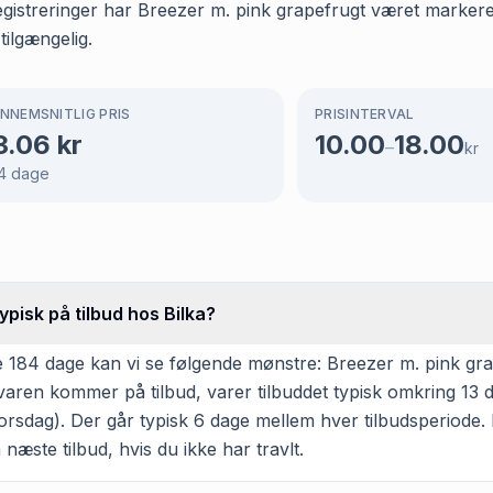
registreringer har Breezer m. pink grapefrugt været markeret
tilgængelig.
NNEMSNITLIG PRIS
PRISINTERVAL
3.06
kr
10.00
18.00
–
kr
4
dage
pisk på tilbud hos Bilka?
 184 dage kan vi se følgende mønstre: Breezer m. pink grap
Når varen kommer på tilbud, varer tilbuddet typisk omkring 1
orsdag). Der går typisk 6 dage mellem hver tilbudsperiode.
 næste tilbud, hvis du ikke har travlt.