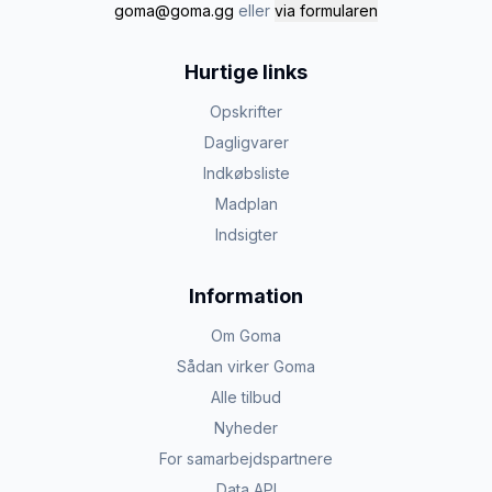
goma@goma.gg
eller
via formularen
Hurtige links
Opskrifter
Dagligvarer
Indkøbsliste
Madplan
Indsigter
Information
Om Goma
Sådan virker Goma
Alle tilbud
Nyheder
For samarbejdspartnere
Data API