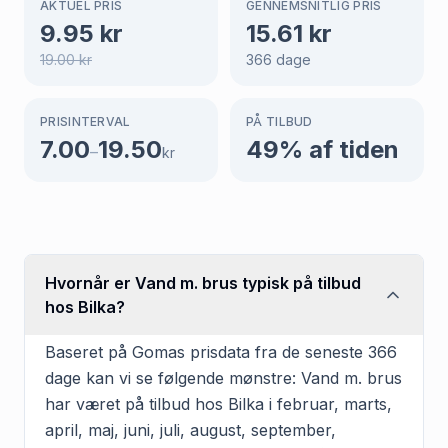
AKTUEL PRIS
GENNEMSNITLIG PRIS
9.95
kr
15.61
kr
19.00
kr
366
dage
PRISINTERVAL
PÅ TILBUD
7.00
19.50
49
% af tiden
–
kr
Hvornår er Vand m. brus typisk på tilbud
hos Bilka?
Baseret på Gomas prisdata fra de seneste 366
dage kan vi se følgende mønstre: Vand m. brus
har været på tilbud hos Bilka i februar, marts,
april, maj, juni, juli, august, september,