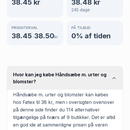
38.45
kr
38.48
kr
245
dage
PRISINTERVAL
PÅ TILBUD
38.45
38.50
0
% af tiden
–
kr
Hvor kan jeg købe Håndsæbe m. urter og
blomster?
Håndsæbe m. urter og blomster kan købes
hos Føtex til 38 kr, men i oversigten ovenover
på denne side finder du 114 alternativer
tilgængelige på tværs af 9 butikker. Det er altid
en god ide at sammenligne prisen på varen