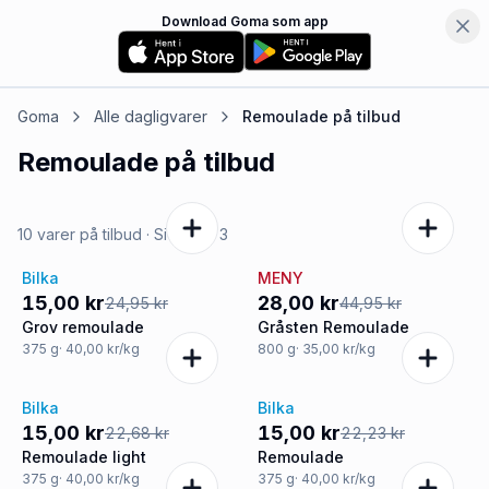
Download Goma som app
Goma
Alle dagligvarer
Remoulade
på tilbud
Remoulade
på tilbud
10 varer på tilbud
· Side
1
af
3
Bilka
MENY
-40%
-38%
15,00 kr
28,00 kr
24,95 kr
44,95 kr
Grov remoulade
Gråsten Remoulade
375
g
· 40,00 kr/kg
800
g
· 35,00 kr/kg
Bilka
Bilka
-34%
-33%
15,00 kr
15,00 kr
22,68 kr
22,23 kr
Remoulade light
Remoulade
375
g
· 40,00 kr/kg
375
g
· 40,00 kr/kg