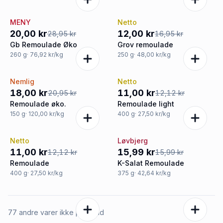
MENY
Netto
-31%
-29%
20,00 kr
12,00 kr
28,95 kr
16,95 kr
Gb Remoulade Øko
Grov remoulade
260
g
· 76,92 kr/kg
250
g
· 48,00 kr/kg
Nemlig
Netto
-14%
-9%
18,00 kr
11,00 kr
20,95 kr
12,12 kr
Remoulade øko.
Remoulade light
150
g
· 120,00 kr/kg
400
g
· 27,50 kr/kg
Netto
Løvbjerg
-9%
Tilbud
11,00 kr
15,99 kr
12,12 kr
15,99 kr
Remoulade
K-Salat Remoulade
400
g
· 27,50 kr/kg
375
g
· 42,64 kr/kg
77 andre varer ikke på tilbud