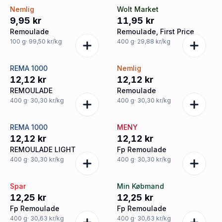
Nemlig
Wolt Market
9,95 kr
11,95 kr
Remoulade
Remoulade, First Price
100
g
· 99,50 kr/kg
400
g
· 29,88 kr/kg
REMA 1000
Nemlig
12,12 kr
12,12 kr
REMOULADE
Remoulade
400
g
· 30,30 kr/kg
400
g
· 30,30 kr/kg
REMA 1000
MENY
12,12 kr
12,12 kr
REMOULADE LIGHT
Fp Remoulade
400
g
· 30,30 kr/kg
400
g
· 30,30 kr/kg
Spar
Min Købmand
12,25 kr
12,25 kr
Fp Remoulade
Fp Remoulade
400
g
· 30,63 kr/kg
400
g
· 30,63 kr/kg