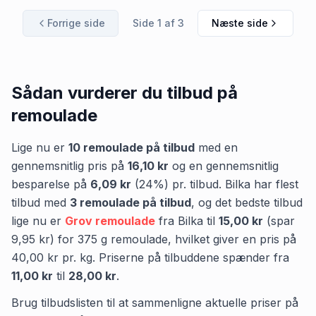
Forrige side
Side
1
af
3
Næste side
Sådan vurderer du tilbud på
remoulade
Lige nu er
10
remoulade
på tilbud
med en
gennemsnitlig pris på
16,10 kr
og en gennemsnitlig
besparelse på
6,09 kr
(
24
%) pr. tilbud.
Bilka
har flest
tilbud med
3
remoulade
på tilbud
,
og det bedste tilbud
lige nu er
Grov remoulade
fra
Bilka
til
15,00 kr
(spar
9,95 kr
)
for
375
g
remoulade
, hvilket giver en pris på
40,00 kr
pr.
kg
.
Priserne på tilbuddene spænder fra
11,00 kr
til
28,00 kr
.
Brug tilbudslisten til at sammenligne aktuelle priser på