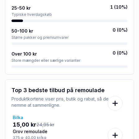
1
(
10
%)
25-50 kr
Typiske hverdagskøb
0
(
0
%)
50-100 kr
Større pakker og premiumvarer
0
(
0
%)
Over 100 kr
Store mængder eller særlige varianter
Top 3 bedste tilbud på
remoulade
Produktkortene viser pris, butik og rabat, så de er
nemme at sammenligne.
Bilka
-40%
15,00 kr
24,95 kr
Grov remoulade
375
g
· 40,00 kr/kg