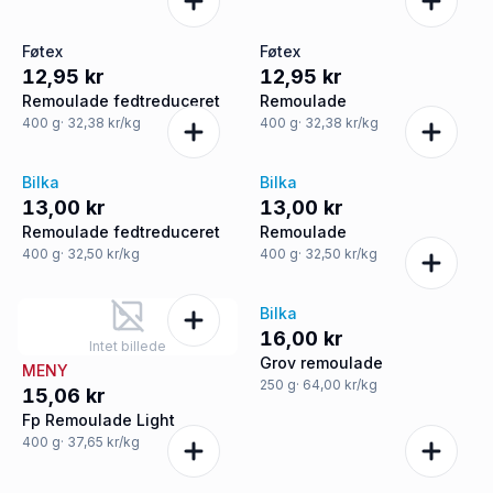
Føtex
Føtex
12,95 kr
12,95 kr
Remoulade fedtreduceret
Remoulade
400
g
· 32,38 kr/kg
400
g
· 32,38 kr/kg
Bilka
Bilka
13,00 kr
13,00 kr
Remoulade fedtreduceret
Remoulade
400
g
· 32,50 kr/kg
400
g
· 32,50 kr/kg
Bilka
16,00 kr
Intet billede
Grov remoulade
MENY
250
g
· 64,00 kr/kg
15,06 kr
Fp Remoulade Light
400
g
· 37,65 kr/kg