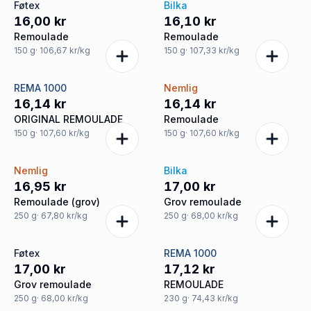
Føtex
Bilka
16,00 kr
16,10 kr
Remoulade
Remoulade
150
g
· 106,67 kr/kg
150
g
· 107,33 kr/kg
REMA 1000
Nemlig
16,14 kr
16,14 kr
ORIGINAL REMOULADE
Remoulade
150
g
· 107,60 kr/kg
150
g
· 107,60 kr/kg
Nemlig
Bilka
16,95 kr
17,00 kr
Remoulade (grov)
Grov remoulade
250
g
· 67,80 kr/kg
250
g
· 68,00 kr/kg
Føtex
REMA 1000
17,00 kr
17,12 kr
Grov remoulade
REMOULADE
250
g
· 68,00 kr/kg
230
g
· 74,43 kr/kg