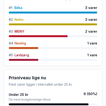
#
1
Bilka
3
varer
#
2
Netto
3
varer
#
3
MENY
2
varer
#
4
Nemlig
1
vare
#
5
Løvbjerg
1
vare
Prisniveau lige nu
Flest varer ligger i intervallet
under 25 kr
.
9
(
90
%)
Under 25 kr
De mest budgetvenlige tilbud