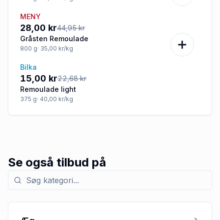
MENY
-38%
28,00 kr
44,95 kr
Gråsten Remoulade
800
g
· 35,00 kr/kg
Bilka
-34%
15,00 kr
22,68 kr
Remoulade light
375
g
· 40,00 kr/kg
Se også tilbud på
Søg efter kategori med tilbud