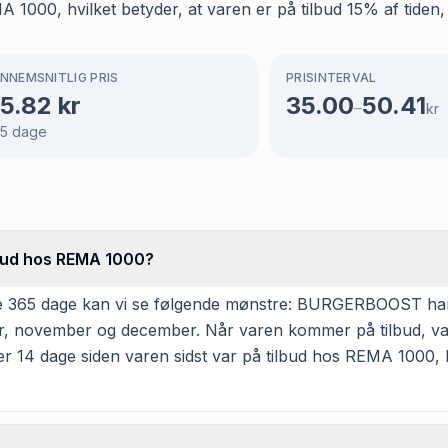
1000, hvilket betyder, at varen er på tilbud 15% af tiden, 
NNEMSNITLIG PRIS
PRISINTERVAL
5.82
kr
35.00
50.41
–
kr
5
dage
bud hos REMA 1000?
te 365 dage kan vi se følgende mønstre: BURGERBOOST har 
ber, november og december. Når varen kommer på tilbud, var
 14 dage siden varen sidst var på tilbud hos REMA 1000, hvil