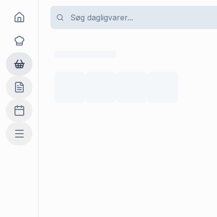
Goma
Opskrifter
Dagligvarer
Indkøbslisten
Madplan
Mere