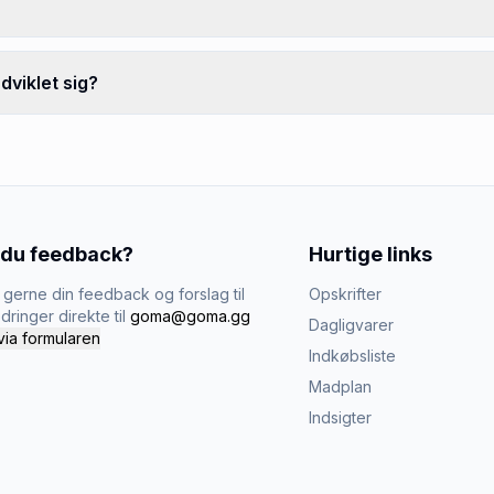
viklet sig?
 du feedback?
Hurtige links
gerne din feedback og forslag til
Opskrifter
dringer direkte til
goma@goma.gg
Dagligvarer
via formularen
Indkøbsliste
Madplan
Indsigter