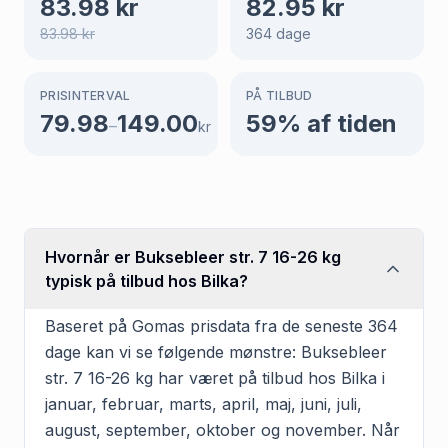
83.98
kr
82.95
kr
83.98
kr
364
dage
PRISINTERVAL
PÅ TILBUD
79.98
149.00
59
% af tiden
–
kr
Hvornår er Buksebleer str. 7 16-26 kg
typisk på tilbud hos Bilka?
Baseret på Gomas prisdata fra de seneste 364
dage kan vi se følgende mønstre: Buksebleer
str. 7 16-26 kg har været på tilbud hos Bilka i
januar, februar, marts, april, maj, juni, juli,
august, september, oktober og november. Når