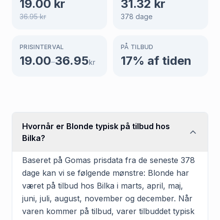
19.00
kr
31.32
kr
36.95
kr
378
dage
PRISINTERVAL
PÅ TILBUD
19.00
36.95
17
% af tiden
–
kr
Hvornår er Blonde typisk på tilbud hos
Bilka?
Baseret på Gomas prisdata fra de seneste 378
dage kan vi se følgende mønstre: Blonde har
været på tilbud hos Bilka i marts, april, maj,
juni, juli, august, november og december. Når
varen kommer på tilbud, varer tilbuddet typisk