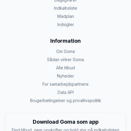
Indkøbsliste
Madplan
Indsigter
Information
Om Goma
Sådan virker Goma
Alle tilbud
Nyheder
For samarbejdspartnere
Data API
Brugerbetingelser og privatlivspolitik
Download Goma som app
Find tilbud, gem opskrifter og hold styr på indkøbslisten