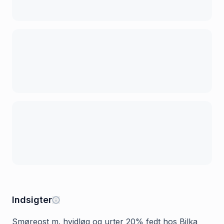
Indsigter
Smøreost m. hvidløg og urter 20% fedt hos Bilka