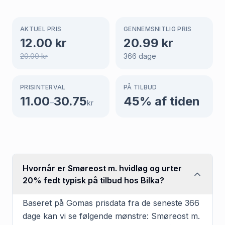
AKTUEL PRIS
GENNEMSNITLIG PRIS
12.00
kr
20.99
kr
20.00
kr
366
dage
PRISINTERVAL
PÅ TILBUD
11.00
30.75
45
% af tiden
–
kr
Hvornår er Smøreost m. hvidløg og urter
20% fedt typisk på tilbud hos Bilka?
Baseret på Gomas prisdata fra de seneste 366
dage kan vi se følgende mønstre: Smøreost m.