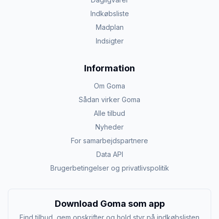
Indkøbsliste
Madplan
Indsigter
Information
Om Goma
Sådan virker Goma
Alle tilbud
Nyheder
For samarbejdspartnere
Data API
Brugerbetingelser og privatlivspolitik
Download Goma som app
Find tilbud, gem opskrifter og hold styr på indkøbslisten