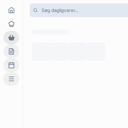
Goma
Opskrifter
Dagligvarer
Indkøbslisten
Madplan
Mere