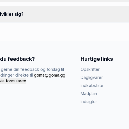
iklet sig?
 du feedback?
Hurtige links
gerne din feedback og forslag til
Opskrifter
dringer direkte til
goma@goma.gg
Dagligvarer
via formularen
Indkøbsliste
Madplan
Indsigter