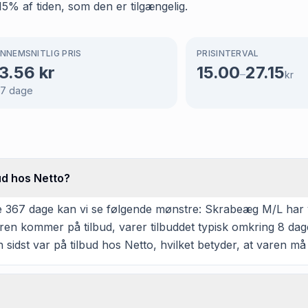
 15% af tiden, som den er tilgængelig.
NNEMSNITLIG PRIS
PRISINTERVAL
3.56
kr
15.00
27.15
–
kr
67
dage
ud hos Netto?
 367 dage kan vi se følgende mønstre: Skrabeæg M/L har vær
aren kommer på tilbud, varer tilbuddet typisk omkring 8 da
 sidst var på tilbud hos Netto, hvilket betyder, at varen m