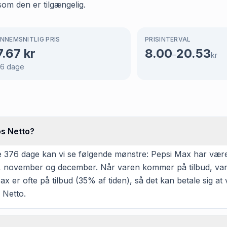
som den er tilgængelig.
NNEMSNITLIG PRIS
PRISINTERVAL
7.67
kr
8.00
20.53
–
kr
76
dage
os Netto?
376 dage kan vi se følgende mønstre: Pepsi Max har været p
er, november og december. Når varen kommer på tilbud, vare
 er ofte på tilbud (35% af tiden), så det kan betale sig at v
 Netto.