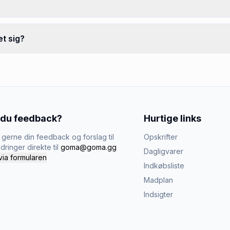
t sig?
 du feedback?
Hurtige links
gerne din feedback og forslag til
Opskrifter
dringer direkte til
goma@goma.gg
Dagligvarer
via formularen
Indkøbsliste
Madplan
Indsigter