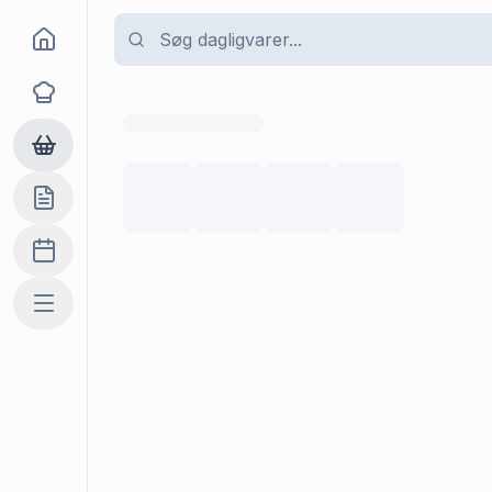
Goma
Opskrifter
Dagligvarer
Indkøbslisten
Madplan
Mere