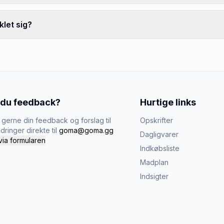
let sig?
 du feedback?
Hurtige links
gerne din feedback og forslag til
Opskrifter
dringer direkte til
goma@goma.gg
Dagligvarer
via formularen
Indkøbsliste
Madplan
Indsigter