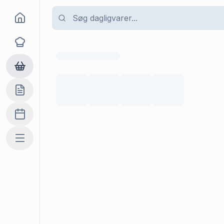
Goma
Opskrifter
Dagligvarer
Indkøbslisten
Madplan
Mere