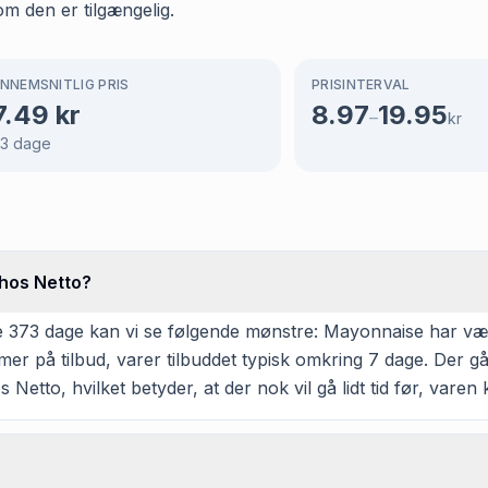
om den er tilgængelig.
NNEMSNITLIG PRIS
PRISINTERVAL
7.49
kr
8.97
19.95
–
kr
3
dage
 hos Netto?
 373 dage kan vi se følgende mønstre: Mayonnaise har været
på tilbud, varer tilbuddet typisk omkring 7 dage. Der går
 Netto, hvilket betyder, at der nok vil gå lidt tid før, vare