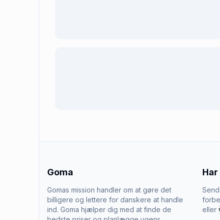
Goma
Har
Gomas mission handler om at gøre det
Send 
billigere og lettere for danskere at handle
forbe
ind. Goma hjælper dig med at finde de
eller
bedste priser og planlægge ugens