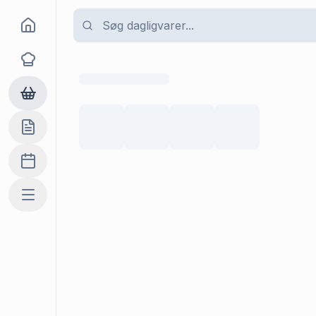
Goma
Opskrifter
Dagligvarer
Indkøbslisten
Madplan
Mere