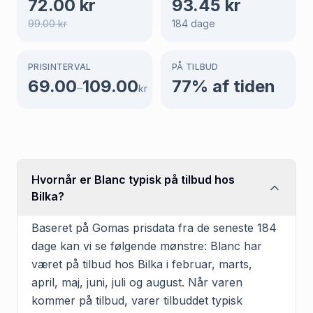
72.00
kr
93.45
kr
99.00
kr
184
dage
PRISINTERVAL
PÅ TILBUD
69.00
109.00
77
% af tiden
–
kr
Hvornår er Blanc typisk på tilbud hos
Bilka?
Baseret på Gomas prisdata fra de seneste 184
dage kan vi se følgende mønstre: Blanc har
været på tilbud hos Bilka i februar, marts,
april, maj, juni, juli og august. Når varen
kommer på tilbud, varer tilbuddet typisk