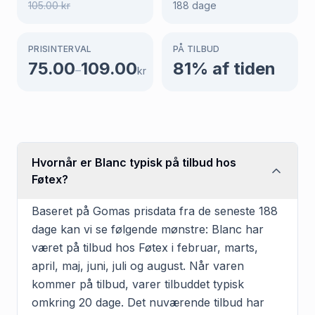
105.00
kr
188
dage
PRISINTERVAL
PÅ TILBUD
75.00
109.00
81
% af tiden
–
kr
Hvornår er Blanc typisk på tilbud hos
Føtex?
Baseret på Gomas prisdata fra de seneste 188
dage kan vi se følgende mønstre: Blanc har
været på tilbud hos Føtex i februar, marts,
april, maj, juni, juli og august. Når varen
kommer på tilbud, varer tilbuddet typisk
omkring 20 dage. Det nuværende tilbud har