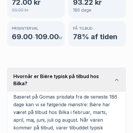
72.00
kr
93.22
kr
99.00
kr
186
dage
PRISINTERVAL
PÅ TILBUD
69.00
109.00
78
% af tiden
–
kr
Hvornår er Bière typisk på tilbud hos
Bilka?
Baseret på Gomas prisdata fra de seneste 186
dage kan vi se følgende mønstre: Bière har
været på tilbud hos Bilka i februar, marts,
april, maj, juni, juli og august. Når varen
kommer på tilbud, varer tilbuddet typisk