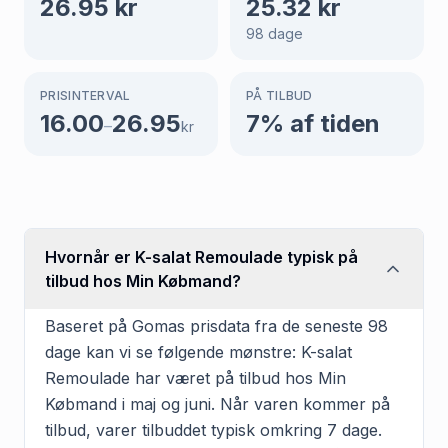
26.95
kr
25.32
kr
98
dage
PRISINTERVAL
PÅ TILBUD
16.00
26.95
7
% af tiden
–
kr
Hvornår er K-salat Remoulade typisk på
tilbud hos Min Købmand?
Baseret på Gomas prisdata fra de seneste 98
dage kan vi se følgende mønstre: K-salat
Remoulade har været på tilbud hos Min
Købmand i maj og juni. Når varen kommer på
tilbud, varer tilbuddet typisk omkring 7 dage.